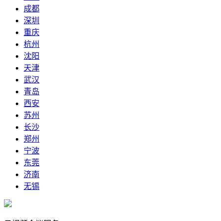
成都
深圳
重庆
杭州
沈阳
天津
武汉
青岛
西安
苏州
长沙
郑州
宁波
东莞
济南
无锡